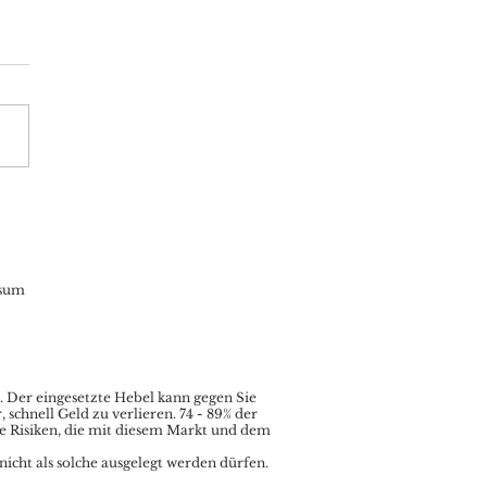
oin: statt neuer
eithochs Korrektur in
 Quartalsbeginn –
pto-Bären lauern
sum
.
Der eingesetzte Hebel kann gegen Sie
chnell Geld zu verlieren. 74 - 89% der
le Risiken, die mit diesem Markt und dem
nicht als solche ausgelegt werden dürfen.