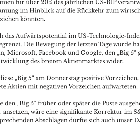
mmen für über 20% des jährlichen US-BIP verantwo
amung im Hinblick auf die Rückkehr zum wirtsch
ziehen könnten. 
ch das Aufwärtspotential im US-Technologie-Ind
grenzt. Die Bewegung der letzten Tage wurde ha
, Microsoft, Facebook und Google, den „Big 5“ g
ntwicklung des breiten Aktienmarktes wider. 
diese „Big 5“ am Donnerstag positive Vorzeichen
te Aktien mit negativen Vorzeichen aufwarteten. 
lte den „Big 5“ früher oder später die Puste ausgeh
r ansetzen, wäre eine signifikante Korrektur im 
sprechenden Abschlägen dürfte sich auch unser 
 