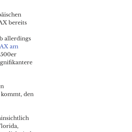
äischen 
X bereits 
 allerdings 
DAX am 
/500er 
gnifikantere 
en 
n kommt, den 
nsichtlich 
lorida, 