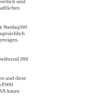
rtlich sind 
aftlichen 
ex Nasdaq100 
uptsächlich 
etragen, 
, während 392 
en und diese 
S&P500 
DAX kaum 