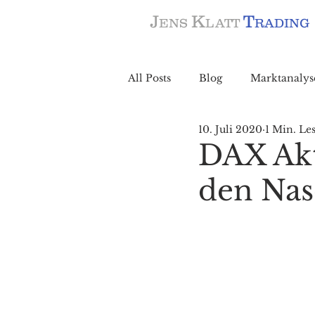
J
K
T
ENS
LATT
RADING
All Posts
Blog
Marktanalys
10. Juli 2020
1 Min. Les
DAX Aktu
den Nas