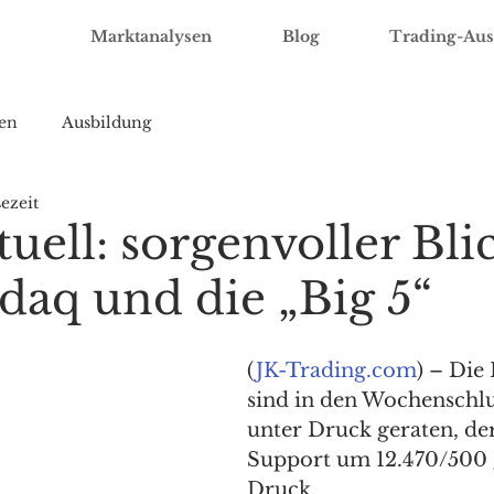
Marktanalysen
Blog
Trading-Aus
en
Ausbildung
ezeit
ell: sorgenvoller Bli
daq und die „Big 5“
(
JK-Trading.com
) – Die
sind in den Wochenschlu
unter Druck geraten, der
Support um 12.470/500 g
Druck. 