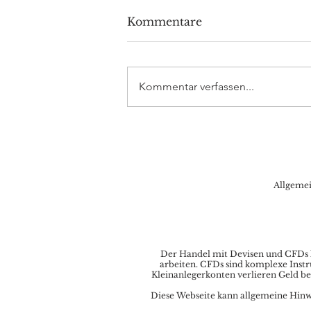
Kommentare
Kommentar verfassen...
Volkswagen investiert 5
Milliarden Dollar in
Rivian
Allgeme
Der Handel mit Devisen und CFDs ka
arbeiten. CFDs sind komplexe Instr
Kleinanlegerkonten verlieren Geld be
Diese Webseite kann allgemeine Hinwei