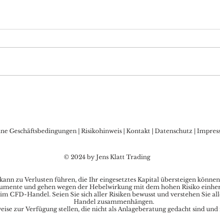
DAX Aktuell: Warten auf
Bitc
die FED, Sorgen vor
Allz
Zinsschritt der BoJ?
den
Kry
ine Geschäftsbedingungen
|
Risikohinweis
|
Kontakt
|
Datenschutz
|
Impres
© 2024 by Jens Klatt Trading
nn zu Verlusten führen, die Ihr eingesetztes Kapital übersteigen können
umente und gehen wegen der Hebelwirkung mit dem hohen Risiko einher, s
im CFD-Handel. Seien Sie sich aller Risiken bewusst und verstehen Sie al
Handel zusammenhängen.
se zur Verfügung stellen, die nicht als Anlageberatung gedacht sind und 