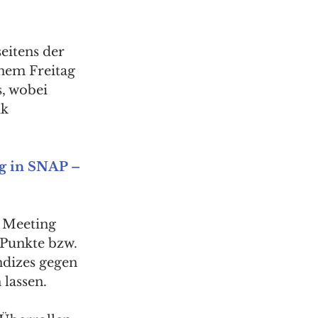
eitens der 
nem Freitag 
, wobei 
k 
g in SNAP – 
 Meeting 
Punkte bzw. 
ndizes gegen 
lassen. 