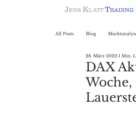
J
K
T
ENS
LATT
RADING
All Posts
Blog
Marktanalys
28. März 2022
1 Min. L
DAX Aktu
Woche, 
Lauerst