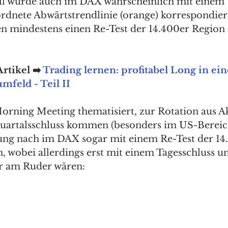
ll würde auch im DAX wahrscheinlich mit einem 
rdnete Abwärtstrendlinie (orange) korrespondier
mindestens einen Re-Test der 14.400er Region 
rtikel ➡️ 
Trading lernen: profitabel Long in ei
mfeld - Teil II
Morning Meeting thematisiert, zur Rotation aus Ak
uartalsschluss kommen (besonders im US-Bereich
ung nach im DAX sogar mit einem Re-Test der 14
, wobei allerdings erst mit einem Tagesschluss un
 am Ruder wären:  