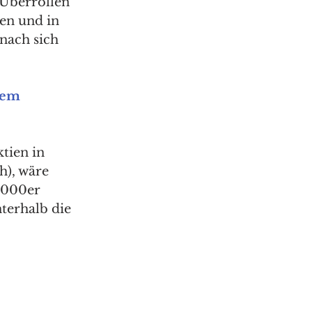
Überrollen 
en und in 
nach sich 
nem 
tien in 
), wäre 
.000er 
terhalb die 