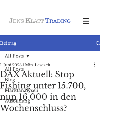
J
K
T
ENS
LATT
RADING
Beitrag
All Posts
1. Juni 2023
1 Min. Lesezeit
All Posts
DAX Aktuell: Stop
Blog
Fishing unter 15.700,
Marktanalysen
nun 16.000 in den
Ausbildung
Wochenschluss?