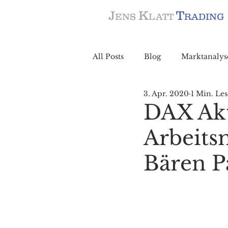
J
K
T
ENS
LATT
RADING
All Posts
Blog
Marktanalys
3. Apr. 2020
1 Min. Les
DAX Akt
Arbeits
Bären P