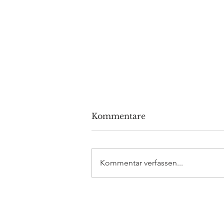
Kommentare
Kommentar verfassen...
Volkswagen investiert 5
Milliarden Dollar in
Rivian