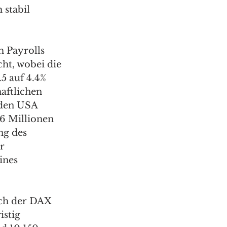
 stabil 
 Payrolls 
cht, wobei die 
5 auf 4.4% 
aftlichen 
den USA 
6 Millionen 
ng des 
r 
ines 
uch der DAX 
istig 