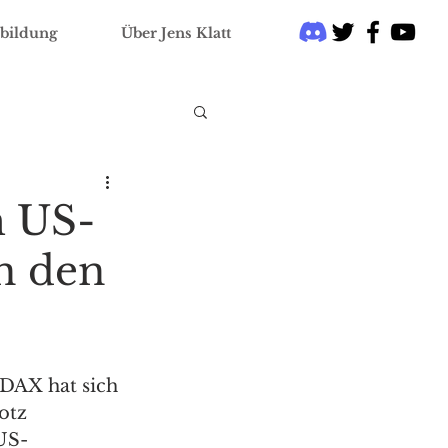
bildung
Über Jens Klatt
m US-
en den
 DAX hat sich 
otz 
US-