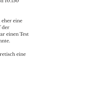
d 10.150 
 eher eine 
 der 
ar einen Test 
nte. 
etisch eine 