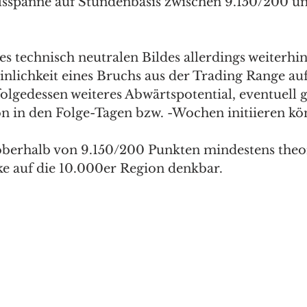
sspanne auf Stundenbasis zwischen 9.150/200 un
ses technisch neutralen Bildes allerdings weiterhin
nlichkeit eines Bruchs aus der Trading Range auf
folgedessen weiteres Abwärtspotential, eventuell g
n in den Folge-Tagen bzw. -Wochen initiieren kön
 oberhalb von 9.150/200 Punkten mindestens theor
e auf die 10.000er Region denkbar. 