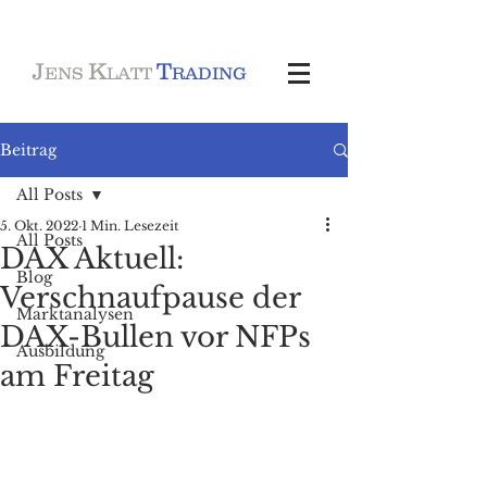
J
K
T
ENS
LATT
RADING
Beitrag
All Posts
5. Okt. 2022
1 Min. Lesezeit
All Posts
DAX Aktuell:
Blog
Verschnaufpause der
Marktanalysen
DAX-Bullen vor NFPs
Ausbildung
am Freitag