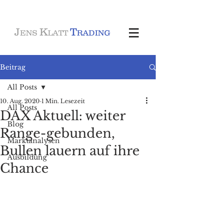
J
K
T
ENS
LATT
RADING
Beitrag
All Posts
10. Aug. 2020
1 Min. Lesezeit
All Posts
DAX Aktuell: weiter
Blog
Range-gebunden,
Marktanalysen
Bullen lauern auf ihre
Ausbildung
Chance