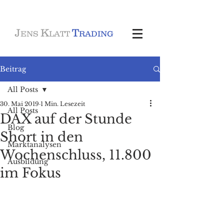
J
K
T
ENS
LATT
RADING
Beitrag
All Posts
30. Mai 2019
1 Min. Lesezeit
All Posts
DAX auf der Stunde
Blog
Short in den
Marktanalysen
Wochenschluss, 11.800
Ausbildung
im Fokus