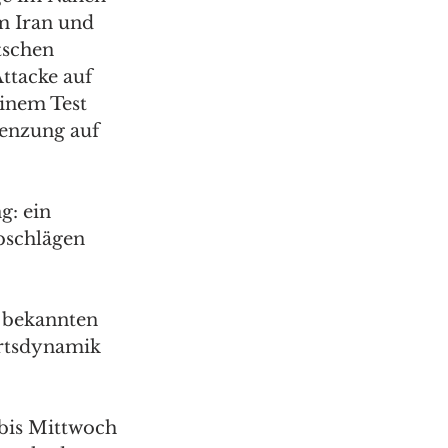
m Iran und 
tschen 
Attacke auf 
inem Test 
enzung auf 
: ein 
bschlägen 
“ bekannten 
rtsdynamik 
 bis Mittwoch 