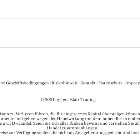
DAX Aktuell: Warten auf
Bitc
die FED, Sorgen vor
Allz
Zinsschritt der BoJ?
den
Kry
ine Geschäftsbedingungen
|
Risikohinweis
|
Kontakt
|
Datenschutz
|
Impres
© 2024 by Jens Klatt Trading
nn zu Verlusten führen, die Ihr eingesetztes Kapital übersteigen können
umente und gehen wegen der Hebelwirkung mit dem hohen Risiko einher, s
im CFD-Handel. Seien Sie sich aller Risiken bewusst und verstehen Sie al
Handel zusammenhängen.
se zur Verfügung stellen, die nicht als Anlageberatung gedacht sind und 