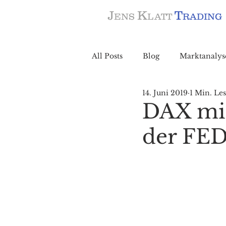
J
K
T
ENS
LATT
RADING
All Posts
Blog
Marktanalys
14. Juni 2019
1 Min. Les
DAX mit
der FED