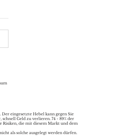
oin: statt neuer
eithochs Korrektur in
 Quartalsbeginn –
pto-Bären lauern
sum
.
Der eingesetzte Hebel kann gegen Sie
chnell Geld zu verlieren. 74 - 89% der
le Risiken, die mit diesem Markt und dem
nicht als solche ausgelegt werden dürfen.