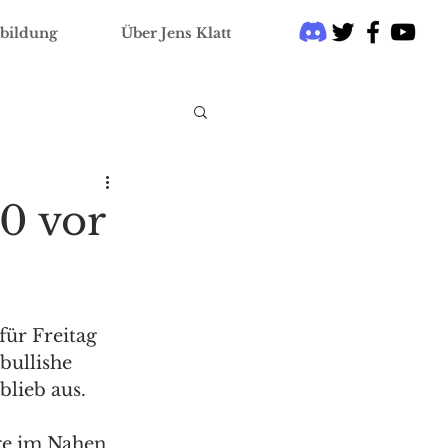
bildung
Über Jens Klatt
0 vor
ür Freitag 
bullishe 
lieb aus. 
ge im Nahen 