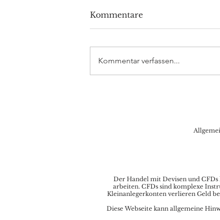
Kommentare
Kommentar verfassen...
Volkswagen investiert 5
Milliarden Dollar in
Rivian
Allgeme
Der Handel mit Devisen und CFDs ka
arbeiten. CFDs sind komplexe Instr
Kleinanlegerkonten verlieren Geld be
Diese Webseite kann allgemeine Hinwei