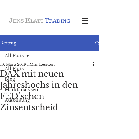
J
K
T
ENS
LATT
RADING
Beitrag
All Posts
19. März 2019
1 Min. Lesezeit
All Posts
DAX mit neuen
Blog
Jahreshochs in den
Marktanalysen
FED’schen
Ausbildung
Zinsentscheid