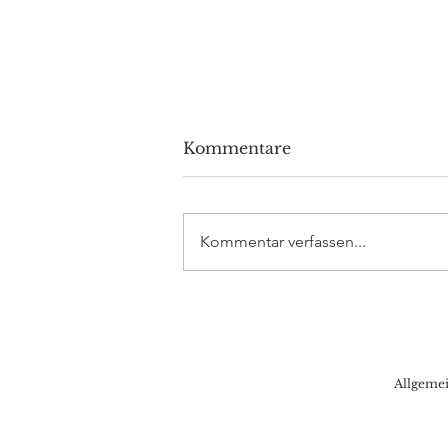
Kommentare
Kommentar verfassen...
Volkswagen investiert 5
Milliarden Dollar in
Rivian
Allgeme