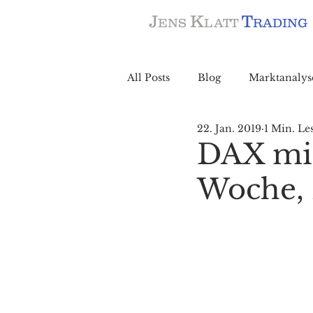
J
K
T
ENS
LATT
RADING
All Posts
Blog
Marktanalys
22. Jan. 2019
1 Min. Le
DAX mit
Woche, 