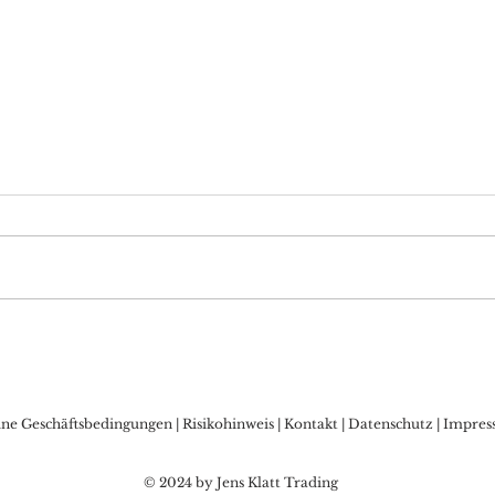
DAX Aktuell: Warten auf
Bitc
die FED, Sorgen vor
Allz
Zinsschritt der BoJ?
den
Kry
ine Geschäftsbedingungen
|
Risikohinweis
|
Kontakt
|
Datenschutz
|
Impres
© 2024 by Jens Klatt Trading