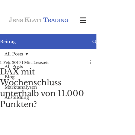
J
K
T
ENS
LATT
RADING
Beitrag
All Posts
1. Feb. 2019
1 Min. Lesezeit
All Posts
DAX mit
Blog
Wochenschluss
Marktanalysen
unterhalb von 11.000
Ausbildung
Punkten?