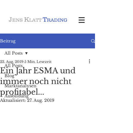
J
K
T
ENS
LATT
RADING
Beitrag
All Posts
23. Aug. 2019
5 Min. Lesezeit
All Posts
Ein Jahr ESMA und
Blog
immer noch nicht
Marktanalysen
profitabel...
Ausbildung
Aktualisiert:
27. Aug. 2019