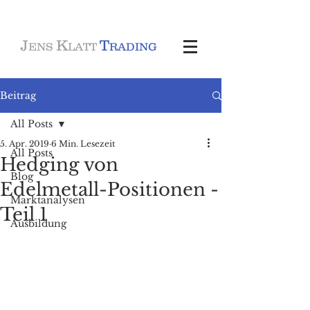
J
K
T
ENS
LATT
RADING
Beitrag
All Posts
5. Apr. 2019
6 Min. Lesezeit
All Posts
Hedging von
Blog
Edelmetall-Positionen -
Marktanalysen
Teil 1
Ausbildung