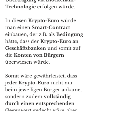
Technologie
 erfolgen würde.
In diesen 
Krypto-Euro
 würde 
man einen 
Smart-Contract
einbauen, der z.B. als 
Bedingung
hätte, dass der 
Krypto-Euro an 
Geschäftsbanken
 und somit auf 
die 
Konten von Bürgern
überwiesen würde. 
Somit wäre gewährleistet, dass 
jeder Krypto-Euro
 nicht nur 
beim jeweiligen Bürger ankäme, 
sondern zudem 
vollständig 
durch einen entsprechenden 
Gegenwert
 gedeckt wäre, aber 
auch 
fälschungssicher
, denn: 
jeder Euro
, der 
nicht
 über einen 