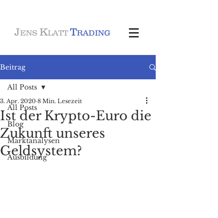
J
K
T
ENS
LATT
RADING
Beitrag
All Posts
3. Apr. 2020
8 Min. Lesezeit
All Posts
Ist der Krypto-Euro die
Blog
Zukunft unseres
Marktanalysen
Geldsystem?
Ausbildung