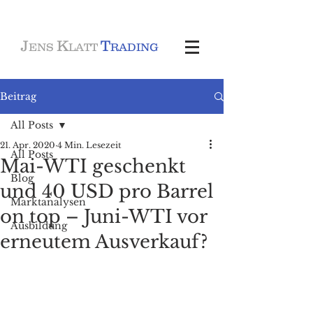
J
K
T
ENS
LATT
RADING
Beitrag
All Posts
21. Apr. 2020
4 Min. Lesezeit
All Posts
Mai-WTI geschenkt
Blog
und 40 USD pro Barrel
Marktanalysen
on top – Juni-WTI vor
Ausbildung
erneutem Ausverkauf?