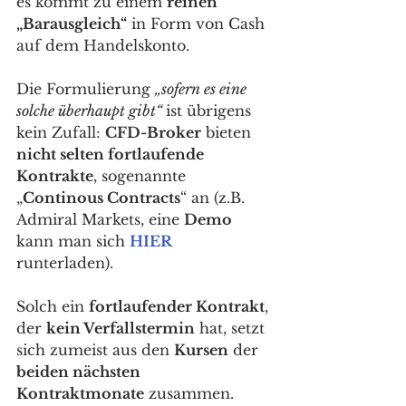
es kommt zu einem 
reinen 
„Barausgleich“
 in Form von Cash 
auf dem Handelskonto. 
Die Formulierung 
„sofern es eine 
solche überhaupt gibt“ 
ist übrigens 
kein Zufall: 
CFD-Broker
 bieten 
nicht selten fortlaufende 
Kontrakte
, sogenannte 
„
Continous Contracts
“ an (z.B. 
Admiral Markets, eine 
Demo
kann man sich 
HIER
runterladen). 
Solch ein 
fortlaufender Kontrakt
, 
der 
kein Verfallstermin
 hat, setzt 
sich zumeist aus den 
Kursen
 der 
beiden nächsten 
Kontraktmonate
 zusammen. 