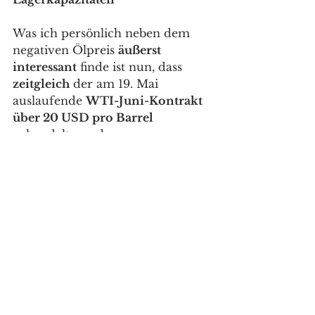
Was ich persönlich neben dem 
negativen Ölpreis 
äußerst 
interessant
 finde ist nun, dass 
zeitgleich
 der am 19. Mai 
auslaufende 
WTI-Juni-Kontrakt 
über 20 USD pro Barrel
gehandelt wurde. 
Ich finde das insofern 
bemerkenswert
, als dass es doch 
sehr wahrscheinlich
 scheint, dass 
sich die 
Situation rund um 
mangelnde Lagerkapazitäten
 für 
physisches Öl, welches in 
Cushing, Oklahoma 
untergebracht würde, innerhalb 
der 
kommenden 30 Tage kaum 