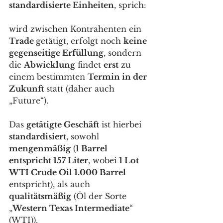
standardisierte Einheiten
, sprich: 
wird zwischen Kontrahenten ein 
Trade 
getätigt, erfolgt noch 
keine 
gegenseitige Erfüllung
, sondern 
die 
Abwicklung
 findet 
erst
 zu 
einem bestimmten 
Termin in der 
Zukunft
 statt (daher auch 
„Future“).
Das 
getätigte Geschäft
 ist hierbei 
standardisiert
, sowohl 
mengenmäßig
 (
1 Barrel 
entspricht 157 Liter
, wobei 
1 Lot 
WTI Crude Oil 1.000 Barrel
entspricht), als auch 
qualitätsmäßig
 (Öl der Sorte 
„
Western Texas Intermediate
“ 
(WTI)). 