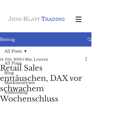
J
K
T
ENS
LATT
RADING
Beitrag
All Posts
14. Feb. 2019
1 Min. Lesezeit
All Posts
Retail Sales
Blog
enttäuschen, DAX vor
Marktanalysen
schwachem
Ausbildung
Wochenschluss