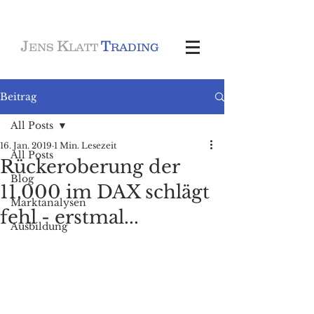
J
K
T
ENS
LATT
RADING
Beitrag
All Posts
16. Jan. 2019
1 Min. Lesezeit
All Posts
Rückeroberung der
Blog
11.000 im DAX schlägt
Marktanalysen
fehl - erstmal...
Ausbildung