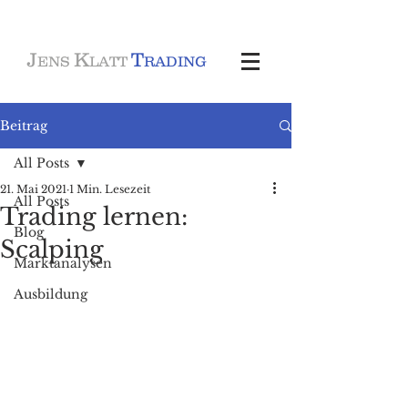
J
K
T
ENS
LATT
RADING
Beitrag
All Posts
21. Mai 2021
1 Min. Lesezeit
All Posts
Trading lernen:
Blog
Scalping
Marktanalysen
Ausbildung