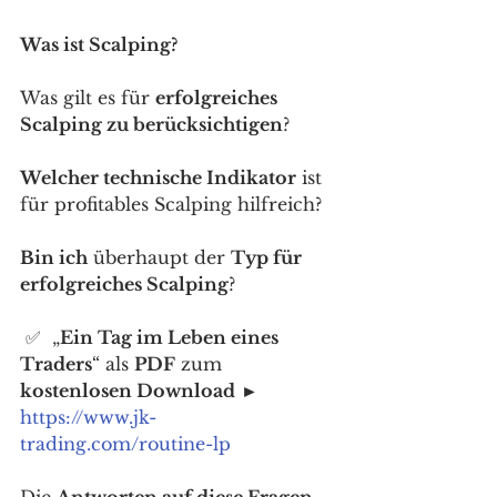
Was ist Scalping?
Was gilt es für 
erfolgreiches 
Scalping zu berücksichtigen
? 
Welcher technische Indikator
 ist 
für profitables Scalping hilfreich? 
Bin ich
 überhaupt der 
Typ für 
erfolgreiches Scalping
? 
 ✅  „
Ein Tag im Leben eines 
Traders
“ als 
PDF
 zum 
kostenlosen Download
 ► 
https://www.jk-
trading.com/routine-lp
Die 
Antworten auf diese Fragen