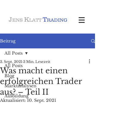
J
K
T
ENS
LATT
RADING
Beitrag
All Posts
3. Sept. 2021
3 Min. Lesezeit
All Posts
Was macht einen
Blog
erfolgreichen Trader
Marktanalysen
aus? – Teil II
Ausbildung
Aktualisiert:
10. Sept. 2021