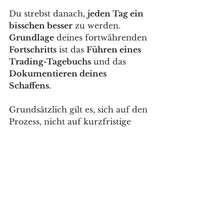
Du strebst danach, 
jeden Tag ein 
bisschen besser
 zu werden. 
Grundlage
 deines fortwährenden 
Fortschritts
 ist das 
Führen eines 
Trading-Tagebuchs
 und das 
Dokumentieren deines 
Schaffens
. 
Grundsätzlich gilt es, sich auf den 
Prozess, nicht auf kurzfristige 
Ergebnisse (also Gewinn-/Verlust-
Trades) 
zu konzentrieren
. 
Vergegenwärtige dir 
jeden Tag
deines Tradings 
aufs Neue
, dass 
das 
Ergebnis eines einzelnen 
Trades stets zufällig ist
 – und 
nichts mit Können, Talent oder 