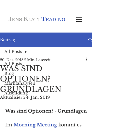
J
K
T
ENS
LATT
RADING
Beitrag
All Posts
20. Dez. 2018
2 Min. Lesezeit
All Posts
WAS SIND
Blog
OPTIONEN?
Marktanalysen
GRUNDLAGEN
Ausbildung
Aktualisiert:
4. Jan. 2019
Was sind Optionen? - Grundlagen
Im 
Morning Meeting
 kommt es 