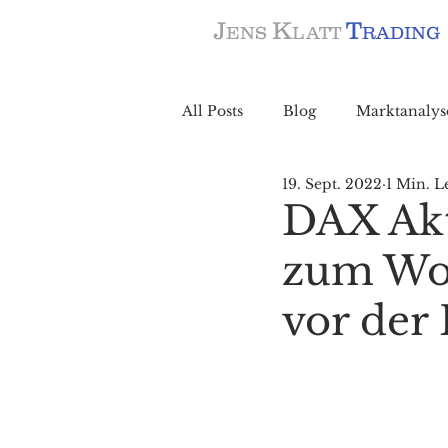
J
K
T
ENS
LATT
RADING
All Posts
Blog
Marktanalys
19. Sept. 2022
1 Min. L
DAX Aktu
zum Woc
vor der