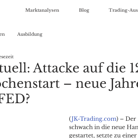
Marktanalysen
Blog
Trading-Aus
en
Ausbildung
esezeit
ell: Attacke auf die 
henstart – neue Jahre
 FED?
(
JK-Trading.com
) – Der
schwach in die neue Ha
gestartet, setzte zu einer