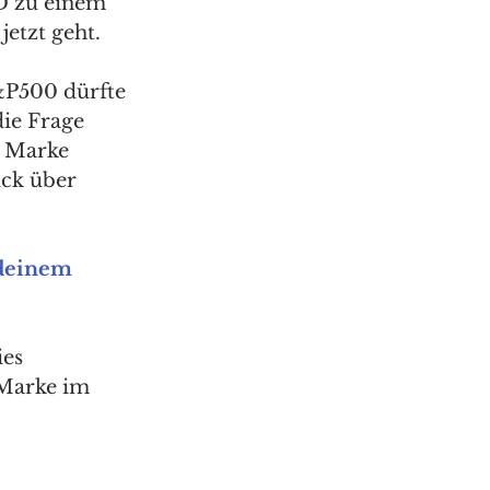
ED zu einem 
etzt geht. 
&P500 dürfte 
ie Frage 
r Marke 
ück über 
deinem 
es 
 Marke im 