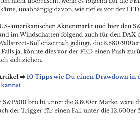
 ich nicht überrascht, wenn es folgend auf die F
käme, unabhängig davon, wie tief es vor der FED j
n US-amerikanischen Aktienmarkt und hier den S
und im Windschatten folgend auch für den DAX d
 Wallstreet-Bullenzeitnah gelingt, die 3.880/900e
Falls ja, könnte dies vor der FED einen Push zur
ch sich ziehen. 
rtikel ➡️ 
10 Tipps wie Du einen Drawdown in 
 kannst
er S&P500 bricht unter die 3.800er Marke, wäre di
ch der Trigger für einen Fall unter die 12.600er