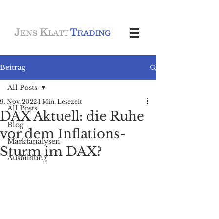
J
K
T
ENS
LATT
RADING
Beitrag
All Posts
9. Nov. 2022
1 Min. Lesezeit
All Posts
DAX Aktuell: die Ruhe
Blog
vor dem Inflations-
Marktanalysen
Sturm im DAX?
Ausbildung