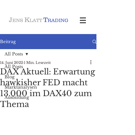
J
K
T
ENS
LATT
RADING
Beitrag
All Posts
14. Juni 2022
1 Min. Lesezeit
All Posts
DAX Aktuell: Erwartung
Blog
hawkisher FED macht
Marktanalysen
13.000 im DAX40 zum
Ausbildung
Thema