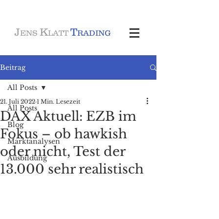
J
K
T
ENS
LATT
RADING
Beitrag
All Posts
21. Juli 2022
1 Min. Lesezeit
All Posts
DAX Aktuell: EZB im
Blog
Fokus – ob hawkish
Marktanalysen
oder nicht, Test der
Ausbildung
13.000 sehr realistisch