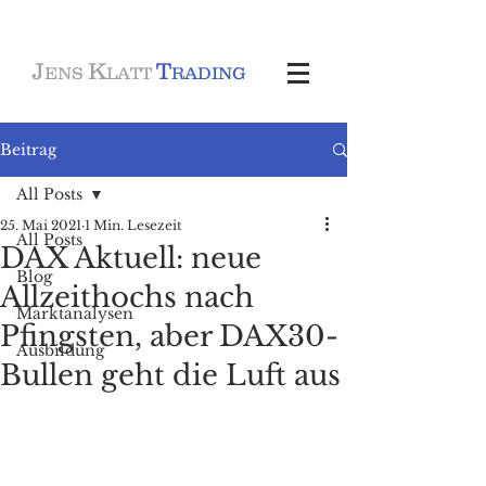
J
K
T
ENS
LATT
RADING
Beitrag
All Posts
25. Mai 2021
1 Min. Lesezeit
All Posts
DAX Aktuell: neue
Blog
Allzeithochs nach
Marktanalysen
Pfingsten, aber DAX30-
Ausbildung
Bullen geht die Luft aus