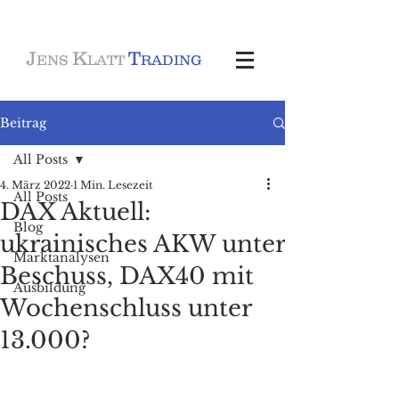
J
K
T
ENS
LATT
RADING
Beitrag
All Posts
4. März 2022
1 Min. Lesezeit
All Posts
DAX Aktuell:
Blog
ukrainisches AKW unter
Marktanalysen
Beschuss, DAX40 mit
Ausbildung
Wochenschluss unter
13.000?